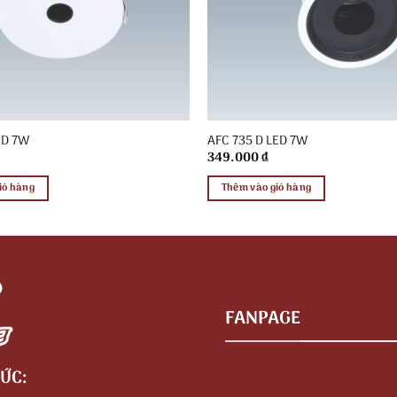
ED 7W
AFC 735 D LED 7W
349.000
₫
iỏ hàng
Thêm vào giỏ hàng
FANPAGE
ỨC: