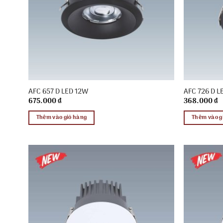
AFC 657 D LED 12W
AFC 726 D L
675.000
₫
368.000
₫
Thêm vào giỏ hàng
Thêm vào g