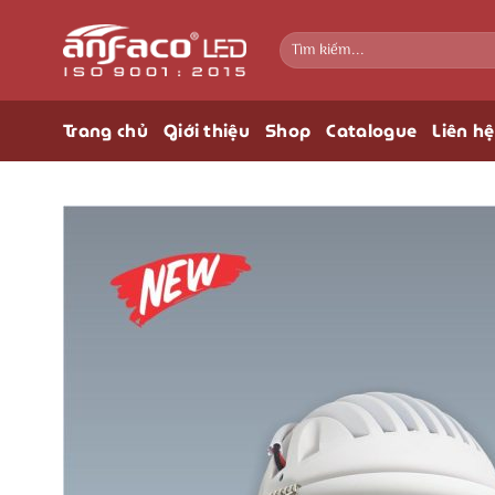
Bỏ
qua
Tìm
kiếm:
nội
dung
Trang chủ
Giới thiệu
Shop
Catalogue
Liên hệ