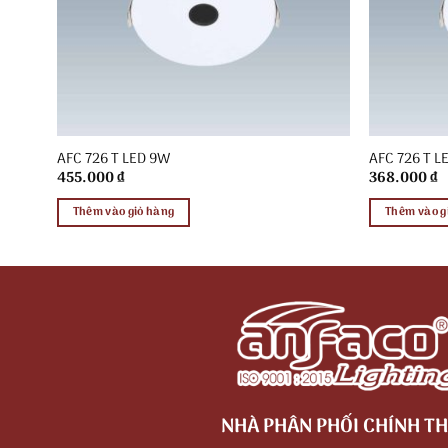
AFC 726 T LED 9W
AFC 726 T L
455.000
₫
368.000
₫
Thêm vào giỏ hàng
Thêm vào g
NHÀ PHÂN PHỐI CHÍNH TH