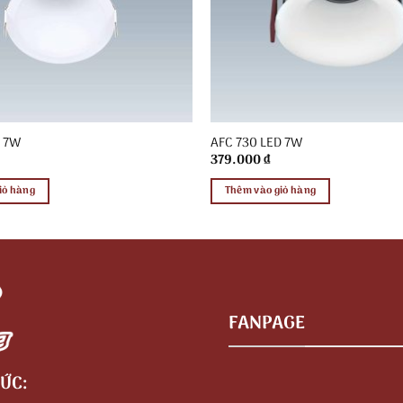
D 7W
AFC 730 LED 7W
379.000
₫
iỏ hàng
Thêm vào giỏ hàng
FANPAGE
ỨC: