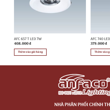
AFC 657 T LED 7W
AFC 740 LE
408.000
₫
379.000
₫
Thêm vào giỏ hàng
Thêm vào g
NHÀ PHÂN PHỐI CHÍNH TH