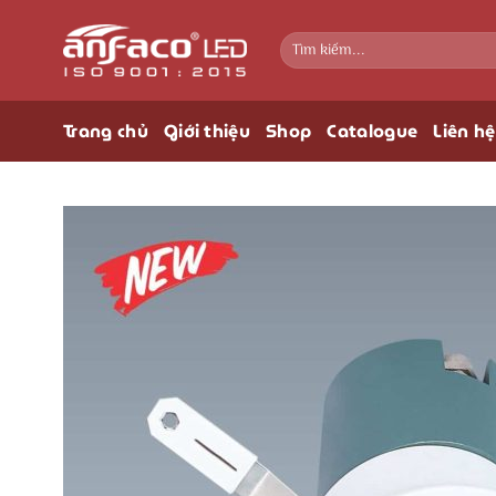
Bỏ
qua
Tìm
kiếm:
nội
dung
Trang chủ
Giới thiệu
Shop
Catalogue
Liên hệ