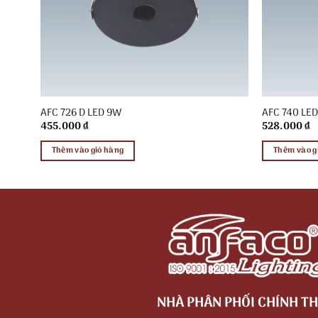
AFC 726 D LED 9W
AFC 740 LE
455.000
₫
528.000
₫
Thêm vào giỏ hàng
Thêm vào g
NHÀ PHÂN PHỐI CHÍNH TH