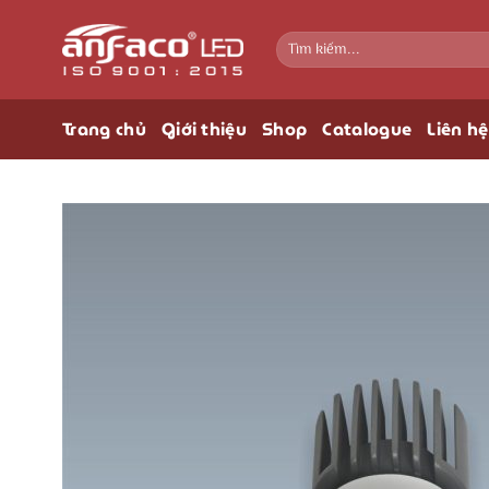
Bỏ
qua
Tìm
kiếm:
nội
dung
Trang chủ
Giới thiệu
Shop
Catalogue
Liên hệ