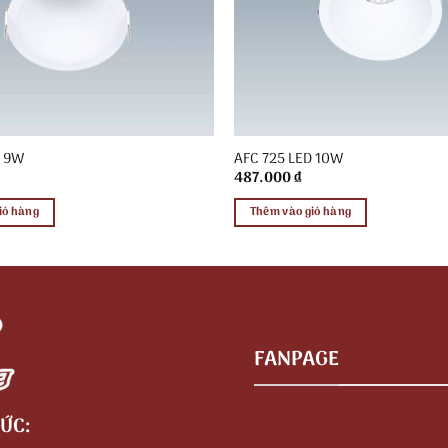
D 9W
AFC 725 LED 10W
487.000
₫
iỏ hàng
Thêm vào giỏ hàng
FANPAGE
ỨC: