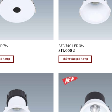
ED 7W
AFC 740 LED 3W
311.000
₫
iỏ hàng
Thêm vào giỏ hàng