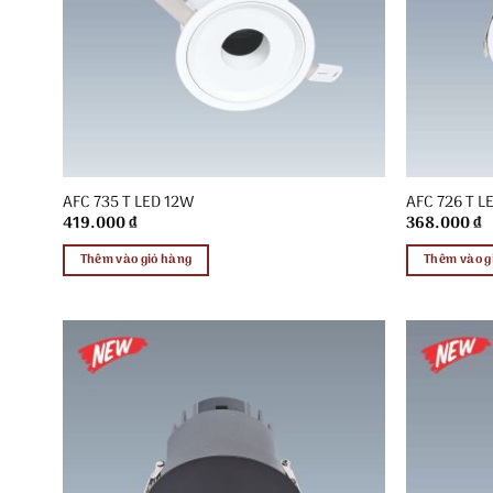
AFC 735 T LED 12W
AFC 726 T L
419.000
₫
368.000
₫
Thêm vào giỏ hàng
Thêm vào g