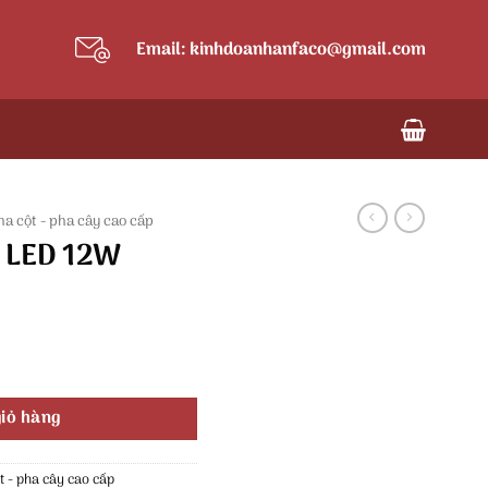
Email: kinhdoanhanfaco@gmail.com
ha cột - pha cây cao cấp
 LED 12W
ợng
iỏ hàng
t - pha cây cao cấp