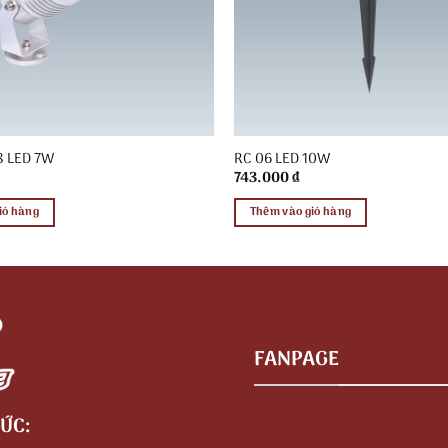
8 LED 7W
RC 06 LED 10W
743.000
₫
iỏ hàng
Thêm vào giỏ hàng
FANPAGE
ỨC: