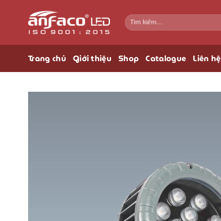
Bỏ
qua
Tìm
kiếm:
nội
dung
Trang chủ
Giới thiệu
Shop
Catalogue
Liên hệ