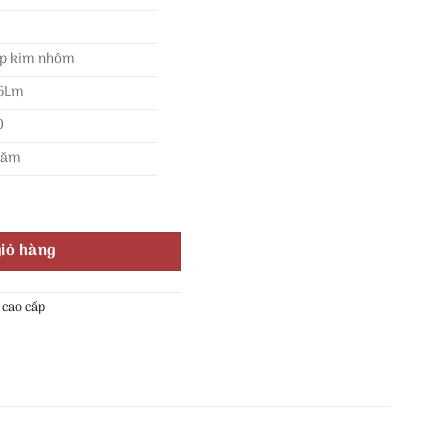
p kim nhôm
6Lm
0
năm
 số lượng
iỏ hàng
 cao cấp