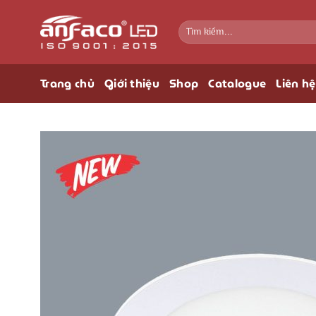
Bỏ
qua
Tìm
kiếm:
nội
dung
Trang chủ
Giới thiệu
Shop
Catalogue
Liên hệ