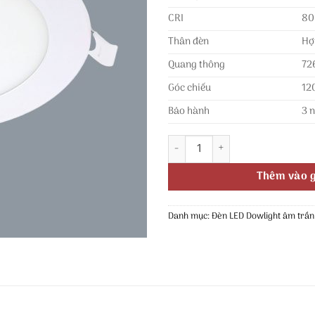
CRI
80
Thân đèn
Hợ
Quang thông
72
Góc chiếu
12
Bảo hành
3 
Đèn âm trần 9W Anfaco AFC 468
Thêm vào g
Danh mục:
Đèn LED Dowlight âm trần